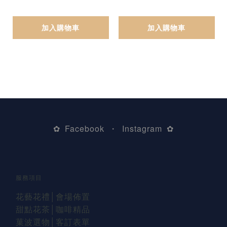
加入購物車
加入購物車
Facebook
Instagram
✿
・
✿
服務項目
花藝花禮
│會場佈置
甜點花茶│咖啡精品
菓波選物
│
客訂表單