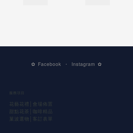
Facebook
Instagram
✿
・
✿
服務項目
花藝花禮
│會場佈置
甜點花茶│咖啡精品
菓波選物
│
客訂表單