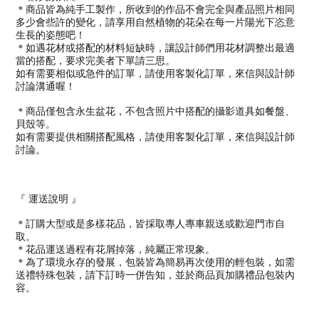
＊商品皆為純手工製作，所收到的作品不會完全與產品照片相同
多少會些許的變化，請享用自然植物的花朵在每一片陽光下恣意
生長的姿態吧！
＊如遇花材或搭配的材料短缺時，讓設計師們用花材調整出最適
當的搭配，要求完美者下單請三思。
如有需要相似或急件的訂單，請使用客製化訂單，來信與設計師
討論溝通喔！
＊商品僅包含永生盆花，不包含照片中搭配的攝影道具如餐盤、
貝殼等。
如有需要提供相關搭配風格，請使用客製化訂單，來信與設計師
討論。
『
運送說明
』
＊訂購大型或是多樣花品，皆採取專人專車親送或歡迎門市自
取。
＊花品運送過程有花屑掉落，純屬正常現象。
＊為了環境永存的發展，包裝皆為簡易再次使用的輕包裝，如需
送禮特殊包裝，請下訂時一併告知，並於商品頁加購禮品包裝內
容。