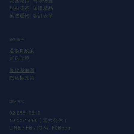
花藝花禮
│會場佈置
甜點花茶│咖啡精品
菓波選物
│
客訂表單
顧客服務
退換貨
政策
運送
政策
條款與細則
隱私權政策
聯絡方式
02 25810810
10:00-19:00 ( 週六公休 )
LINE / FB / IG
F2Boom
🔍