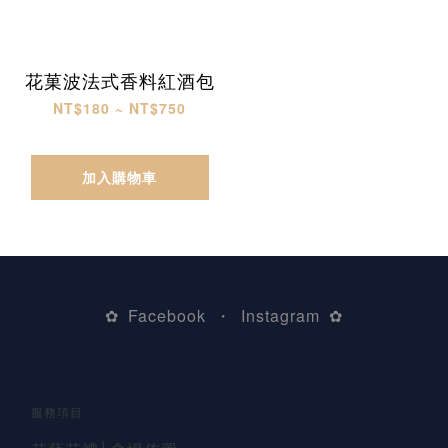
花菓波法式香料紅酒包
NT$180 ~ NT$750
加入購物車
Facebook
Instagram
✿
・
✿
服務項目