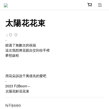
太陽花花束
：♡  ♡
-
錯過了無數次的祝福
這次我想將花親自交到你手裡
夢想啟程
用花朵訴說千萬億兆的愛吧
-
2023 F2Boom～
太陽花鮮花花束
NT$680