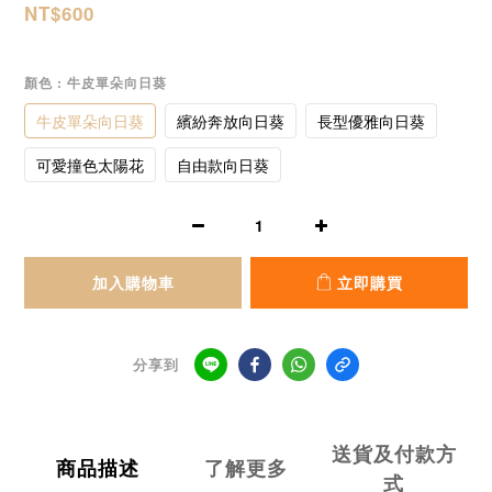
NT$600
顏色
: 牛皮單朵向日葵
牛皮單朵向日葵
繽紛奔放向日葵
長型優雅向日葵
可愛撞色太陽花
自由款向日葵
加入購物車
立即購買
分享到
送貨及付款方
商品描述
了解更多
式