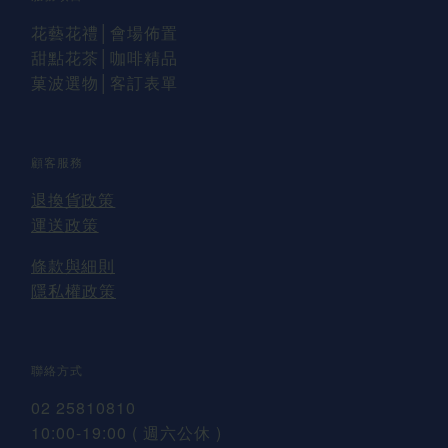
花藝花禮
│會場佈置
甜點花茶│咖啡精品
菓波選物
│
客訂表單
顧客服務
退換貨
政策
運送
政策
條款與細則
隱私權政策
聯絡方式
02 25810810
10:00-19:00 ( 週六公休 )