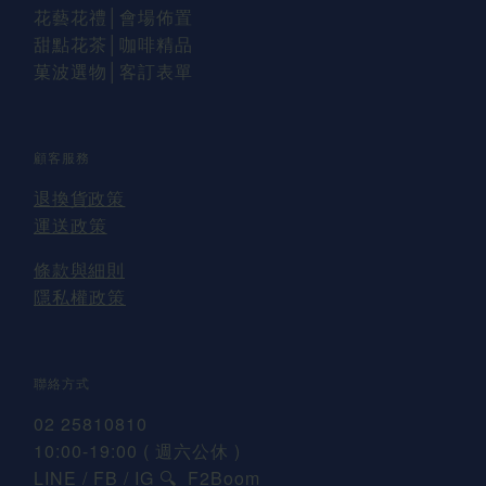
花藝花禮
│會場佈置
甜點花茶│咖啡精品
菓波選物
│
客訂表單
顧客服務
退換貨
政策
運送
政策
條款與細則
隱私權政策
聯絡方式
02 25810810
10:00-19:00 ( 週六公休 )
LINE / FB / IG
F2Boom
🔍