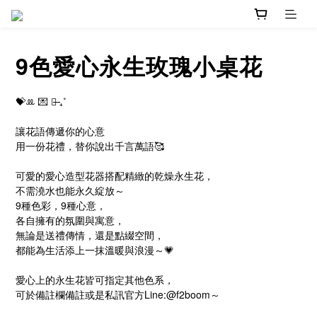
9色愛心永生玫瑰小桌花
💝ꔛ 💌 ♡̶ ₊˚ ⠀
讓花語傳遞你的心意
用一份花禮，替你說出千言萬語🥰
可愛的愛心造型花器搭配精緻的乾燥永生花，
不需澆水也能永久綻放～
9種色彩，9種心意，
各自擁有的氛圍與寓意，
無論是送禮傳情，還是點綴空間，
都能為生活添上一抹溫暖與浪漫～💗
愛心上的永生花皆可指定其他色系，
可於備註欄備註或是私訊官方Line:@f2boom～