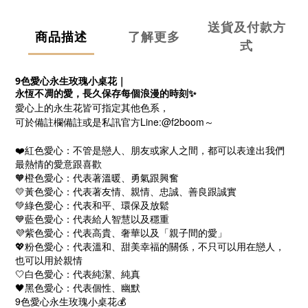
送貨及付款方
商品描述
了解更多
式
9色愛心永生玫瑰小桌花
｜
永恆不凋的愛，長久保存每個浪漫的時刻
✨
愛心上的永生花皆可指定其他色系，
Line:@f2boom
可於備註欄備註或是私訊官方
～
❤️紅色愛心：不管是戀人、朋友或家人之間，都可以表達出我們
最熱情的愛意跟喜歡
🧡橙色愛心：代表著溫暖、勇氣跟興奮
💛黃色愛心：代表著友情、親情、忠誠、善良跟誠實
💚綠色愛心：代表和平、環保及放鬆
💙藍色愛心：代表給人智慧以及穩重
💜紫色愛心：代表高貴、奢華以及「親子間的愛」
💖粉色愛心：代表溫和、甜美幸福的關係，不只可以用在戀人，
也可以用於親情
🤍白色愛心：代表純潔、純真
🖤黑色愛心：代表個性、幽默
9色愛心永生玫瑰小桌花💰