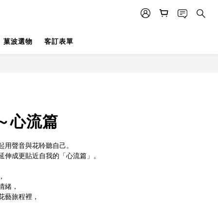
菓波選物
客訂表單
立即購買
～心流篇
起用聲音與花聆聽自己。
延伸成更貼近自我的「心流篇」。
，
情緒，
花藝旅程裡，