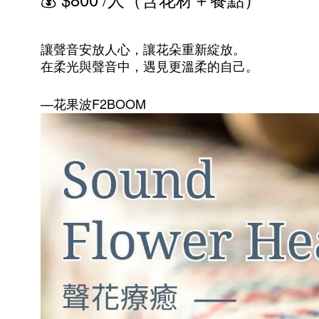
💰
/人（含花材＋餐點）
讓聲音安放人心，讓花朵重新綻放。
在柔光與聲音中，遇見更溫柔的自己。
—
F2BOOM
花果波