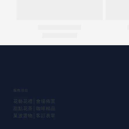
服務項目
花藝花禮
│會場佈置
甜點花茶│咖啡精品
菓波選物
│
客訂表單