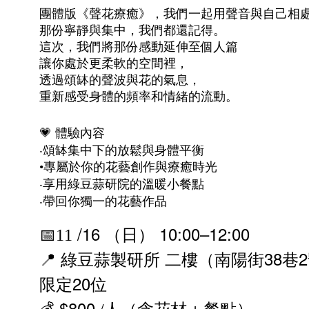
團體版《聲花療癒》，我們一起用聲音與自己相
那份寧靜與集中，我們都還記得。
這次，我們將那份感動延伸至個人篇
讓你處於更柔軟的空間裡，
透過頌缽的聲波與花的氣息，
重新感受身體的頻率和情緒的流動。
💗
體驗內容
‧頌缽集中下的放鬆與身體平衡
•專屬於你的花藝創作與療癒時光
‧享用綠豆蒜研院的溫暖小餐點
‧帶回你獨一的花藝作品
/16
10:00–12:00
📅11
（日）
38
2
📍
綠豆蒜製研所
二樓（南陽街
巷
20
限定
位
$800