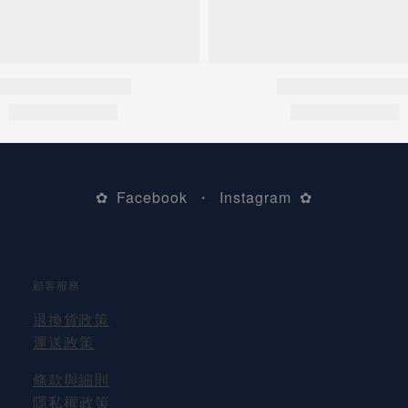
Facebook
Instagram
✿
・
✿
顧客服務
退換貨
政策
運送
政策
條款與細則
隱私權政策