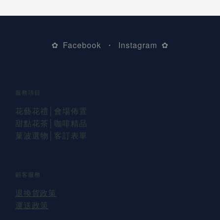
Facebook
Instagram
✿
・
✿
服務項目
花藝花禮
│會場佈置
甜點花茶│咖啡精品
菓波選物
│
客訂表單
顧客服務
退換貨
政策
運送
政策