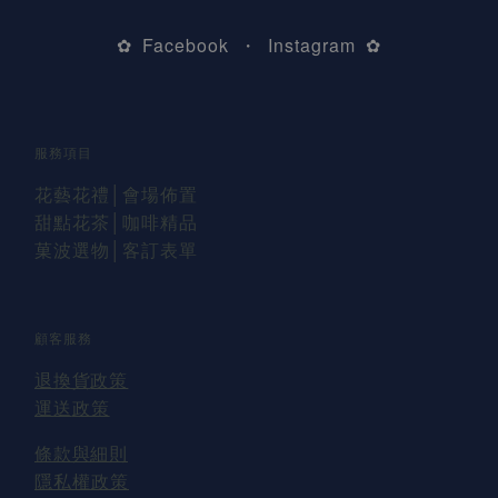
Facebook
Instagram
✿
・
✿
服務項目
花藝花禮
│會場佈置
甜點花茶│咖啡精品
菓波選物
│
客訂表單
顧客服務
退換貨
政策
運送
政策
條款與細則
隱私權政策