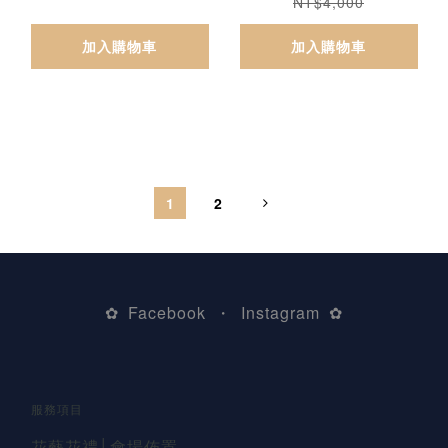
NT$4,000
加入購物車
加入購物車
1
2
Facebook
Instagram
✿
・
✿
服務項目
花藝花禮
│會場佈置