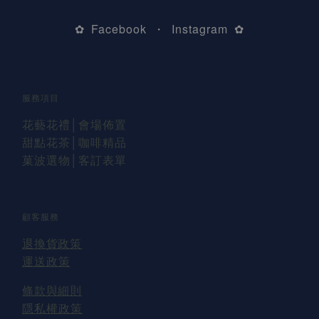
Facebook
Instagram
✿
・
✿
服務項目
花藝花禮
│會場佈置
甜點花茶│咖啡精品
菓波選物
│
客訂表單
顧客服務
退換貨
政策
運送
政策
條款與細則
隱私權政策